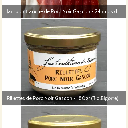
Jambon tranché de Porc Noir Gascon - 24 mois d'affinage (T.d.Bigorre)
Rillettes de Porc Noir Gascon - 180gr (T.d.Bigorre)