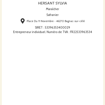
HERSANT SYLVIA
Maraîcher
Safranier
Place Du 11 Novembre - 46270 Bagnac-sur-célé
SIRET
:
53396353400029
Entrepreneur individuel. Numéro de TVA : FR22533963534