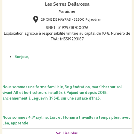
Les Serres Dellarossa
Maraîcher
29 CHE DE MAYRAS - 32600 Pujaudran
SIRET
:
51929318700026
Exploitation agricole à responsabilité limitée au capital de 10 €. Numéro de
TVA : fr15519293187
Bonjour,
Nous sommes une ferme familiale, 3e génération, maraîcher sur sol
vivant AB et horticulteurs installés à Pujaudran depuis 2018,
anciennement à Léguevin (1954), sur une surface d'1ha5.
Nous sommes 4, Maryline, Loïc et Florian à travailler à temps plein, avec
Léa, apprentie,
Lire plus