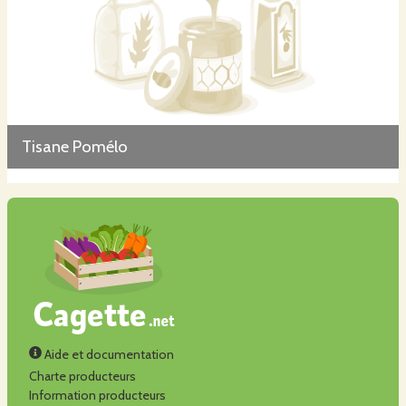
Tisane Pomélo
Aide et documentation
Charte producteurs
Information producteurs