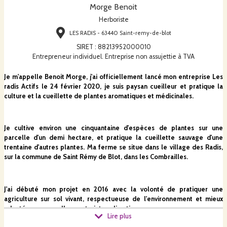
Morge Benoit
Herboriste
LES RADIS - 63440 Saint-remy-de-blot
SIRET
:
88213952000010
Entrepreneur individuel. Entreprise non assujettie à TVA
Je m'appelle Benoit Morge, j'ai officiellement lancé mon entreprise Les
radis Actifs le 24 février 2020, je suis paysan cueilleur et pratique la
culture et la cueillette de plantes aromatiques et médicinales.
Je cultive environ une cinquantaine d'espèces de plantes sur une
parcelle d'un demi hectare, et pratique la cueillette sauvage d'une
trentaine d'autres plantes. Ma ferme se situe dans le village des Radis,
sur la commune de Saint Rémy de Blot, dans les Combrailles.
J'ai débuté mon projet en 2016 avec la volonté de pratiquer une
agriculture sur sol vivant, respectueuse de l'environnement et mieux
adaptée aux nouvelles contraintes climatiques.
Lire plus