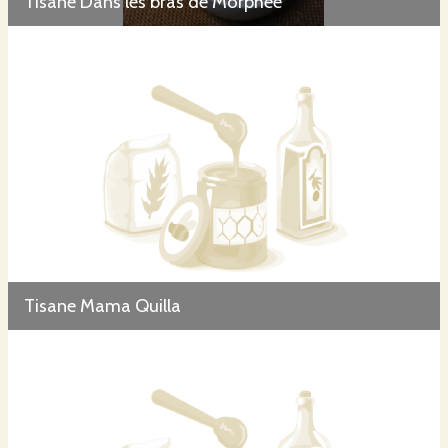
Tisane Dans les bras de Morphée
Tisane Mama Quilla