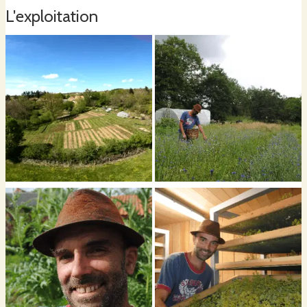
L'exploitation
Mes plantes sont repiquées, cultivées , cueillies et émondées
manuellement. Années après années, je multiplie mes plants par
reproduction, bouturage et division.
Cela me demande du temps et
limite mon volume de production mais satisfait mes exigences
qualitatives.
Mes plantes sont séchées sur claies par ventilation, à l'abri de la lumière
et conservées à l'abri de l'humidité, puis je les conditionne en sachets ou
en bocaux pour qu'elles soient consommées sous formes de tisanes ou
en condiments alimentaires.