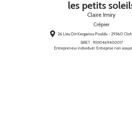
les petits soleil
Claire Imiry
Crêpier
26 Lieu Dit Kergariou Pouldu - 29360 Clo
SIRET
:
95110469400017
Entrepreneur individuel. Entreprise non assuje