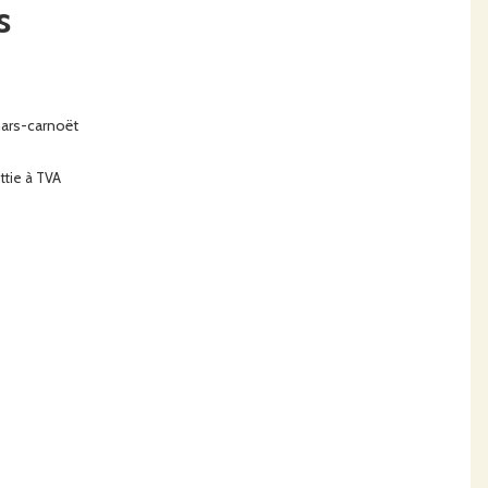
s
hars-carnoët
ttie à TVA