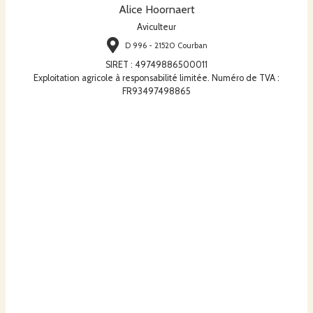
Alice Hoornaert
Aviculteur
D 996 - 21520 Courban
SIRET
:
49749886500011
Exploitation agricole à responsabilité limitée. Numéro de TVA :
FR93497498865