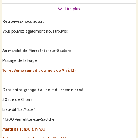
Lire plus
Un choix engagé mêlant « agroforesterie » et « maraîchage sur sol vivant »
avec l’implantation d’un verger et de jardins maraîchers.
Retrouvez-nous aussi
:
Vous pouvez egalement nous trouver:
Bon, d'Ici et "O"thentiques
Au marché de Pierrefitte-sur-Sauldre
Passage de la Forge
1er et 3ème samedis du mois de 9h à 12h
Une approche globale, dans laquelle la Terre, le végétal, l’animal et
l’humain peuvent collaborer positivement, pour une production axée sur le
goût et la valeur nutritionnelle.
Dans notre grange / au bout du chemin privé:
30 rue de Choan
Lieu-dit "La Motte"
41300 Pierrefitte-sur-Sauldre
Mardi de 16h30 à 19h30