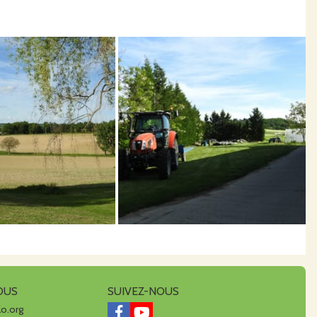
d'un large panel de cucurbitacées (
une quinzaine de
u Carnival, pâtissons, courges Spaghetti, pommes d'or,
alariés et également l'emploi de saisonniers (souvent de
OUS
SUIVEZ-NOUS
lo.org