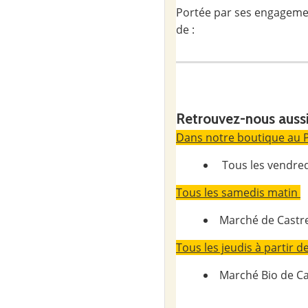
Portée par ses engagement
de :
Lentilles vertes
Retrouvez-nous auss
Pois chiches,
Dans notre boutique au 
Tous les vendred
Diverses farines (
Tous les samedis matin
Potimarrons, but
Marché de Castr
poireaux, poivrons,
Tous les jeudis à partir d
Produits transfo
Marché Bio de Ca