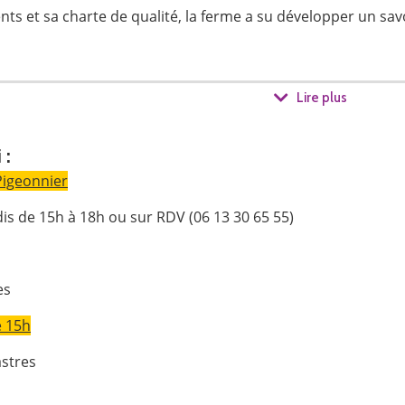
s et sa charte de qualité, la ferme a su développer un savoi
Lire plus
i
:
Pigeonnier
is de 15h à 18h ou sur RDV (06 13 30 65 55)
blé issu de variétés anciennes, lentilles, pois chiche, sarras
ternuts et autres courges, pommes de terre, patates douces,
es
 aubergines.
e 15h
rmés comme des pois chiches cuits, de la sauce tomate et d
stres