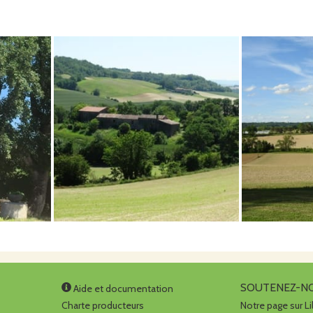
en hiver, la ferme assure la production et la vente directe 
imarrons, butternuts, courges musquées de Provence, patido
 etc.
otre clientèle, nous avons pu perenniser l'emploi de deux s
s récoltes de légumes.
SOUTENEZ-N
Aide et documentation
Charte producteurs
Notre page sur Li