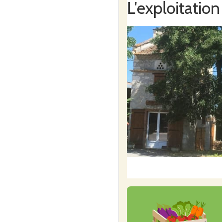
L'exploitation
Au début de l'automne et 
variétés environ
) : pot
Jack Be Little, coloquintes,
Grâce à la confiance de n
jeunes étudiants) lors de