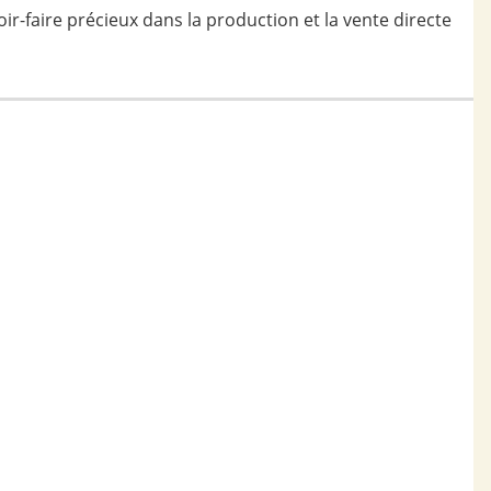
r-faire précieux dans la production et la vente directe
in, maïs..) transformées à la ferme,
 ail, oignons, courgettes, poireaux, carottes, tomates,
e la confiture de potimarron.