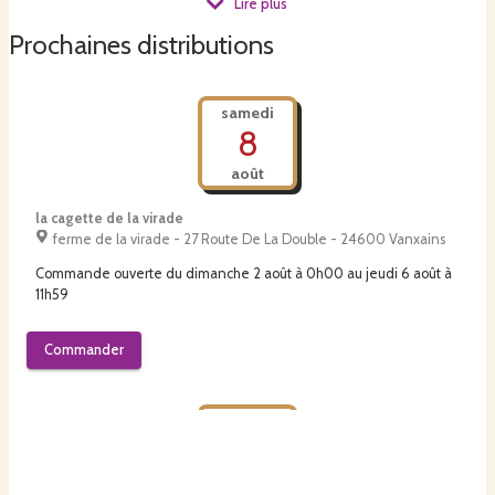
et certaines se créent au sein de la ferme comme la tomate" de coeur de
Lire plus
mangue".
Prochaines distributions
Ma production commence en avril et finit en novembre, elle se compose
samedi
de mesclun, bottes d'aillets, bottes d'oignons frais, bottes de radis, bottes de
8
betteraves, bottes de carottes, bottes de navets, pomme de terre,
courgettes, pâtissons, concombres, tomates, tomates cerises, aubergines,
août
poivron, patates douces, butternuts, potimarrons, bottes de persil, bottes de
basilic, aulx, haricots verts et haricots secs. Mes spécialités sont le mesclun
(melange de jeunes pousses de salades) et les différentes variétés de
la cagette de la virade
tomates fixées (voir l'article de la charente libre).
ferme de la virade - 27 Route De La Double - 24600 Vanxains
Commande ouverte du
dimanche 2 août à 0h00
au
jeudi 6 août à
11h59
Les légumes sont ramassés la veille des marchés ou le matin même pour le
retrait à la ferme.
Commander
mercredi
12
https://www.charentelibre.fr/2016/08/12/la-main-verte-de-pillac-a-du-
août
gout-pour-les-tomates,3050878.php