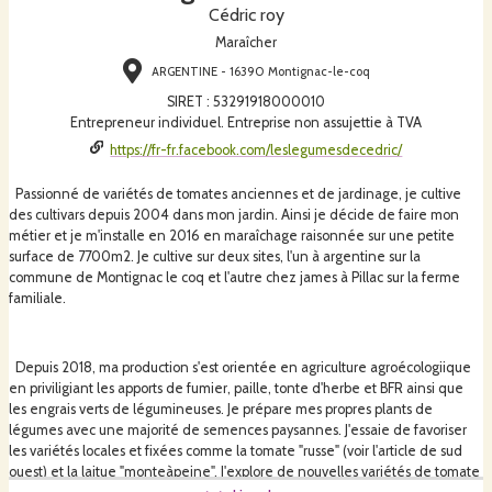
Cédric roy
Maraîcher
ARGENTINE - 16390 Montignac-le-coq
SIRET
:
53291918000010
Entrepreneur individuel. Entreprise non assujettie à TVA
https://fr-fr.facebook.com/leslegumesdecedric/
Passionné de variétés de tomates anciennes et de jardinage, je cultive
des cultivars depuis 2004 dans mon jardin. Ainsi je décide de faire mon
métier et je m'installe en 2016 en maraîchage raisonnée sur une petite
surface de 7700m2. Je cultive sur deux sites, l'un à argentine sur la
commune de Montignac le coq et l'autre chez james à Pillac sur la ferme
familiale.
Depuis 2018, ma production s'est orientée en agriculture agroécologiique
en priviligiant les apports de fumier, paille, tonte d'herbe et BFR ainsi que
les engrais verts de légumineuses. Je prépare mes propres plants de
légumes avec une majorité de semences paysannes. J'essaie de favoriser
les variétés locales et fixées comme la tomate "russe" (voir l'article de sud
ouest) et la laitue "monteàpeine". J'explore de nouvelles variétés de tomate