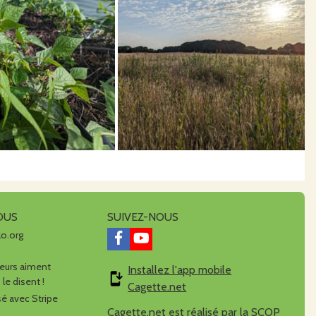
OUS
SUIVEZ-NOUS
lo.org
urs aiment
Installez l'app mobile
 le disent !
Cagette.net
é avec Stripe
Cagette.net est réalisé par la
SCOP