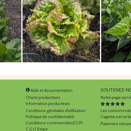
SOUTENEZ-N
Aide et documentation
Charte producteurs
Notre page sur Li
Information producteurs
Conditions générales d'utilisation
Les consommate
Politique de confidentialité
Cagette.net et ils
Conditions commerciales(CCP)
Paiement sécuris
C.G.U Stripe