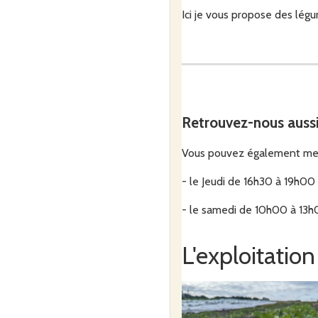
Ici je vous propose des lég
Le mot d'ordre est diverté. 
vous faire découvrir et de f
de plus en plus riche au fur
Retrouvez-nous auss
Vous pouvez également me t
Mes productions sont labélis
- le Jeudi de 16h30 à 19h00
- le samedi de 10h00 à 13
Je travaille en utilisant de
de la matière organique pour
L'exploitation
et des zones non cultivées (
métier.