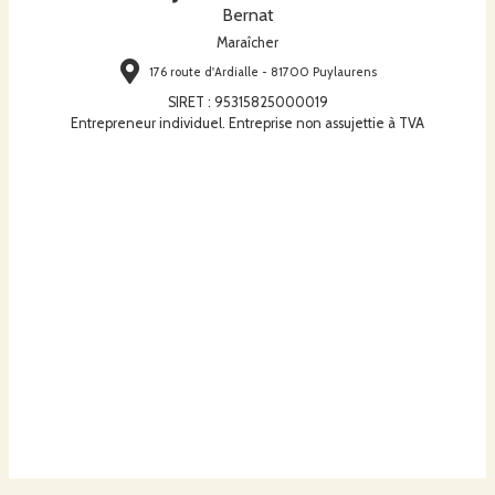
Bernat
Maraîcher
176 route d'Ardialle - 81700 Puylaurens
SIRET
:
95315825000019
Entrepreneur individuel. Entreprise non assujettie à TVA