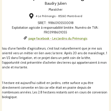
Baudry Julien
Maraîcher
4 Le Prémongis - 85260 Montréverd
SIRET
:
91860105500018
Exploitation agricole à responsabilité limitée. Numéro de TVA :
FR03918601055
page facebook - Les Jardins du Prémongis
Issu d'une famille d'agriculteurs, c'est tout naturellement que je me suis
orienté vers un métier en lien avec la terre. Après 20 ans de maraîchage, 1
an 1/2 dans l'irrigation, et ce projet dans un petit coin de la tête,
l'opportunité s'est présentée d'acheter des terres qui appartenaient à mon
oncle et ma tante.
1 hectare est aujourd'hui cultivé en jardins, cette surface a pu être
directement convertie en bio car elle était en prairie depuis de
nombreuses années. Les 2.8 hectares restants sont en cours de conversion
biologique.