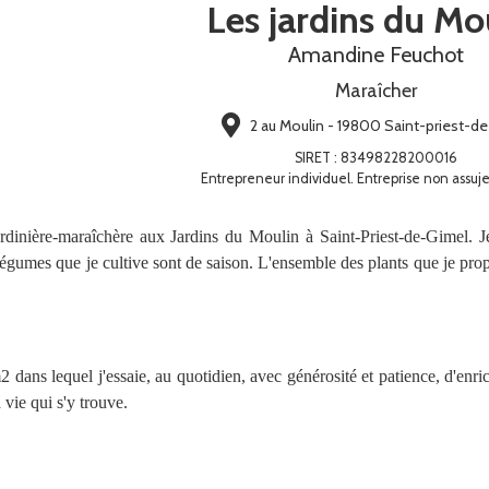
Les jardins du Mo
Amandine Feuchot
Maraîcher
2 au Moulin - 19800 Saint-priest-d
SIRET
:
83498228200016
Entrepreneur individuel. Entreprise non assuje
dinière-maraîchère aux Jardins du Moulin à Saint-Priest-de-Gimel. Je
égumes que je cultive sont de saison. L'ensemble des plants que je propo
 dans lequel j'essaie, au quotidien, avec générosité et patience, d'enri
a vie qui s'y trouve.