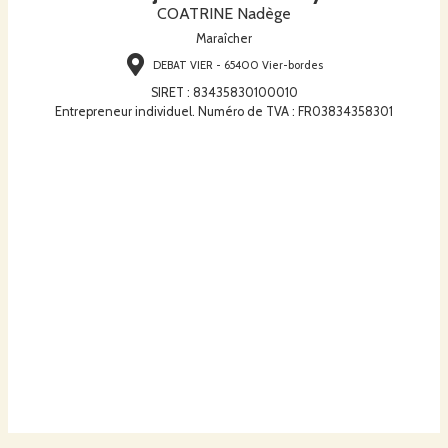
COATRINE Nadège
Maraîcher
DEBAT VIER - 65400 Vier-bordes
SIRET
:
83435830100010
Entrepreneur individuel. Numéro de TVA : FR03834358301