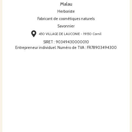
Malau
Herboriste
Fabricant de cosmétiques naturels
Savonnier
450 VILLAGE DE LAUCONIE - 19150 Cornil
SIRET
:
90349430000010
Entrepreneur individuel. Numéro de TVA : FR78903494300