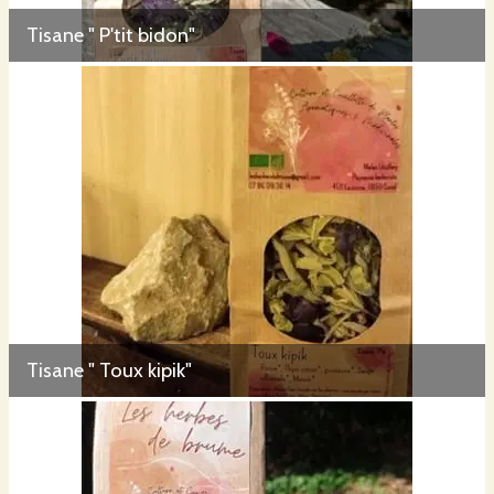
Tisane " P'tit bidon"
Tisane " Toux kipik"