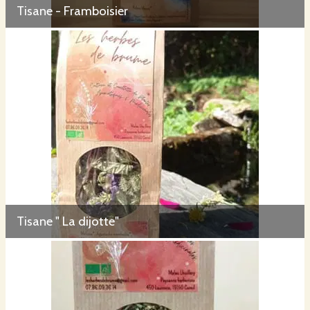
Tisane - Framboisier
Tisane " La dijotte"