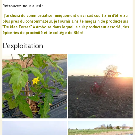
Retrouvez-nous aussi
:
J'ai choisi de commercialiser uniquement en circuit court afin d'être au
Je propose une vente directe aux consommateurs en commande en
plus près du consommateur, je fournis ainsi le magasin de producteurs
ligne et retrait à la ferme.
"De Mes Terres" à Amboise dans lequel je suis producteur associé, des
épiceries de proximité et le collège de Bléré.
L'exploitation