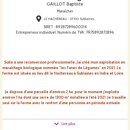
GAILLOT Baptiste
Maraîcher
LE HACHEREAU - 37310 Sublaines
SIRET
:
89287289600014
Entrepreneur individuel. Numéro de TVA : FR75892872896
Suite à une reconversion professionnelle, j'ai créé mon exploitation en
maraîchage
biologique
nommée "les Fanes de Légumes" en 2021. La
ferme est située au lieu dit le Hachereau à Sublaines en Indre et Loire.
Je dispose d'une parcelle d'environ 2 ha, pour le moment j'exploite
environ 1 ha dont une serre de 1300 m² installée à l'été 2021. Je travaille
seul sur la ferme avec le renfort d'une personne en période estivale.
Je produis des légumes de saison, cultivés au
rythme
de la nature, sans
Lire plus
chauffage dans les serres.