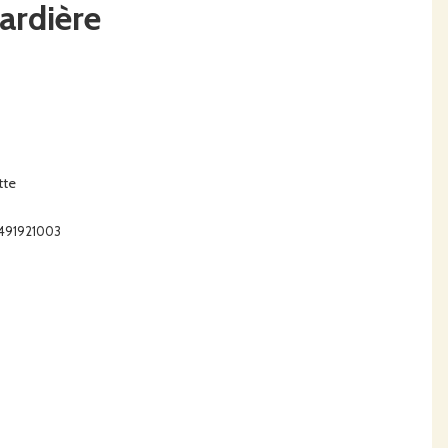
ardière
tte
4491921003