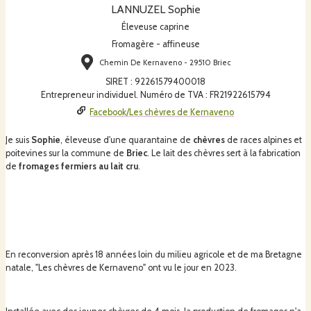
LANNUZEL Sophie
Éleveuse caprine
Fromagère - affineuse
Chemin De Kernaveno - 29510 Briec
SIRET
:
92261579400018
Entrepreneur individuel. Numéro de TVA : FR21922615794
Facebook/Les chèvres de Kernaveno
Je suis
Sophie
, éleveuse d'une quarantaine de
chèvres
de races alpines et
poitevines sur la commune de
Briec
. Le lait des chèvres sert à la fabrication
de
fromages fermiers au lait cru
.
En reconversion après 18 années loin du milieu agricole et de ma Bretagne
natale, "Les chèvres de Kernaveno" ont vu le jour en 2023.