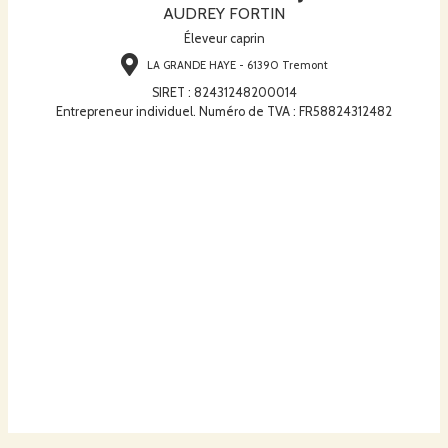
AUDREY FORTIN
Éleveur caprin
LA GRANDE HAYE - 61390 Tremont
SIRET
:
82431248200014
Entrepreneur individuel. Numéro de TVA : FR58824312482