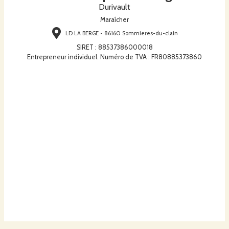
Durivault
Maraîcher
LD LA BERGE - 86160 Sommieres-du-clain
SIRET
:
88537386000018
Entrepreneur individuel. Numéro de TVA : FR80885373860