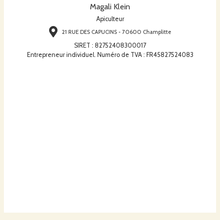
Magali Klein
Apiculteur
21 RUE DES CAPUCINS - 70600 Champlitte
SIRET
:
82752408300017
Entrepreneur individuel. Numéro de TVA : FR45827524083