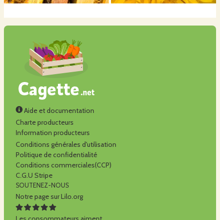
Aide et documentation
Charte producteurs
Information producteurs
Conditions générales d'utilisation
Politique de confidentialité
Conditions commerciales(CCP)
C.G.U Stripe
SOUTENEZ-NOUS
Notre page sur Lilo.org
Les consommateurs aiment