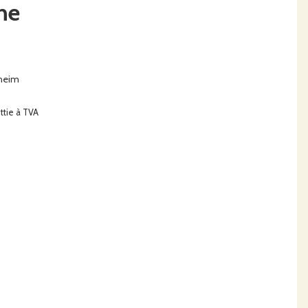
ne
sheim
ttie à TVA