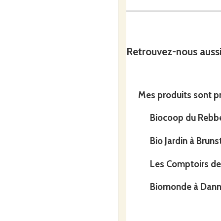
Depuis l'enfance, j'ai toujours
avec ces 2 domaines. C'est en m
Retrouvez-nous auss
Mes produits sont pr
De ma formation à mon insta
Biocoop du Rebb
Bio Jardin à Brun
Les Comptoirs de l
Depuis 4 ans que j'exerce en plu
Biomonde à Dann
depuis 2019 grâce au CFPPA d
Je suis d'ailleurs membre de l
également suivi la formation d
du jury depuis 2019.