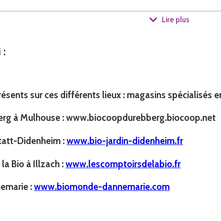
Lire plus
 été attirée par la nature et la santé. Mes études de pharmacie m'ont ouver
'intéressant à la permaculture que je suis venue à l'apiculture.
i
:
ésents sur ces différents lieux : magasins spécialisés e
llation
erg à Mulhouse : www.biocoopdurebberg.biocoop.net
statt-Didenheim :
www.bio-jardin-didenheim.fr
a Bio à Illzach :
www.lescomptoirsdelabio.fr
ri-activité le métier d'apicultrice, je me suis formée et j'ai validé la f
emarie :
www.biomonde-dannemarie.com
'Obernai, ainsi que la formation de Technicienne Sanitaire Apicole, 
'Organisation Nationale des TSA qui a pour but de promouvoir le rôle maje
e dégustateur de miel pour le concours des producteurs de miel d'Alsac