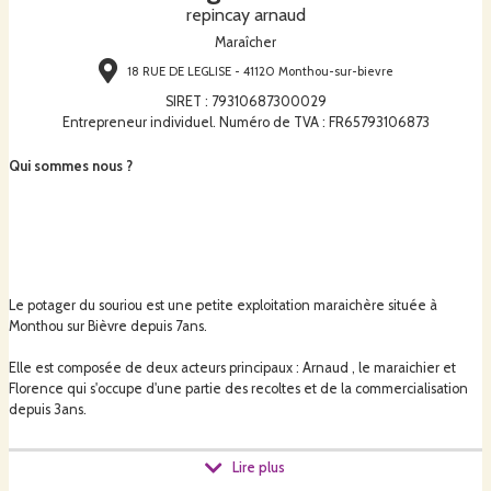
repincay arnaud
Maraîcher
18 RUE DE LEGLISE - 41120 Monthou-sur-bievre
SIRET
:
79310687300029
Entrepreneur individuel. Numéro de TVA : FR65793106873
Qui sommes nous ?
Le potager du souriou est une petite exploitation maraichère située à
Monthou sur Bièvre depuis 7ans.
Elle est composée de deux acteurs principaux : Arnaud , le maraichier et
Florence qui s'occupe d'une partie des recoltes et de la commercialisation
depuis 3ans.
Lire plus
Les stagiaires ou bénévoles participent à la vie du potager , ponctuellement.