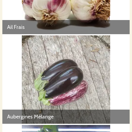
Pourquoi nous choisir ?
Ail Frais
Favoriser une agriculture locale et respecteuse de l'environnement .
Manger des produits sains pour votre santé
Soutenir et faire vivre des jeunes familles qui souhaitent faire vivre le village
et developper du lien social.
Consommer responsablement en limitant les transport , les emballages et
en favorisant le vrac et le re-emploi
Aubergines Mélange