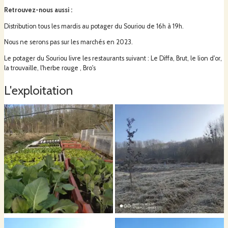
Retrouvez-nous aussi
:
La surface d'exploitation s'entend sur 1000m2 en maraichage sol vivant et
n'utilise ni pesticides, ni engrains chimiques.
Distribution tous les mardis au potager du Souriou de 16h à 19h.
Nous ne serons pas sur les marchés en 2023.
Le potager du Souriou livre les restaurants suivant : Le Diffa, Brut, le lion d'or,
Les apports principaux en matière organiques sont le fumier de cheval, le
la trouvaille, l'herbe rouge , Bro's
brf , la paille et les feuilles.
L'exploitation
Les semis sont réalisés sur place et travaillons avec des semences
biologiques et biodynamiques.
Nos engagements