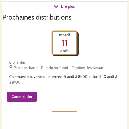
Lire plus
Prochaines distributions
Lauriane
transforme une partie de notre récolte afin de vous
proposer des
soupes
,
sauces tomates
,
ratatouilles
,
curry de
légumes,
pickles,
confitures
,
sirops
,
pâtes de fruits
…
mardi
11
Nous avons un parcours de poules pondeuses, les
oeufs
août
compléteront votre
panier
.
Bio jardin
Place occitane - Rue du roc fleuri - Cambon-lès-lavaur
Commande ouverte du
mercredi 5 août à 8h00
au
lundi 10 août à
22h00
Nos engagements :
Commander
- Cultiver des légumes sélectionnés pour leurs saveurs et leurs
jeudi
13
qualités nutritionnelle