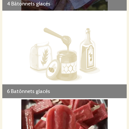
4 Bâtonnets glacés
6 Batônnets glacés