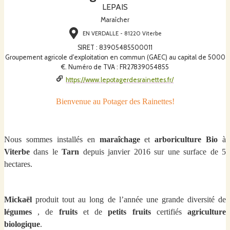
LEPAIS
Maraîcher
EN VERDALLE - 81220 Viterbe
SIRET
:
83905485500011
Groupement agricole d'exploitation en commun (GAEC) au capital de 5000
€. Numéro de TVA : FR27839054855
https://www.lepotagerdesrainettes.fr/
Bienvenue au Potager des Rainettes!
Nous sommes installés en
maraîchage
et
arboriculture Bio
à
Viterbe
dans le
Tarn
depuis janvier 2016 sur une surface de 5
hectares.
Mickaël
produit tout au long de l’année une grande diversité de
légumes
, de
fruits
et de
petits fruits
certifiés
agriculture
biologique
.