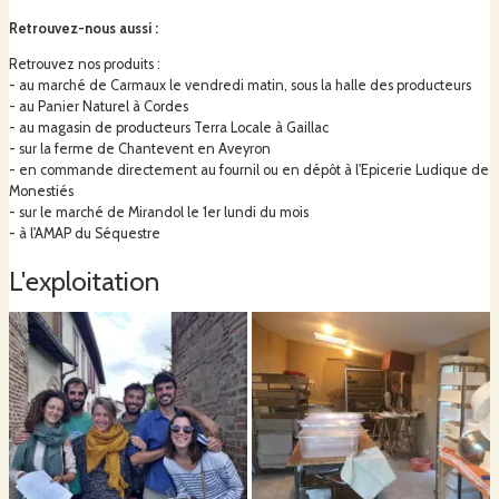
céréales et des ingrédients biologiques
.
Retrouvez-nous aussi
:
Nous proposons plusieurs types de pain:
Retrouvez nos produits :
- au marché de Carmaux le vendredi matin, sous la halle des producteurs
- au Panier Naturel à Cordes
- au magasin de producteurs Terra Locale à Gaillac
Demi-complet (farine T80)
- sur la ferme de Chantevent en Aveyron
- en commande directement au fournil ou en dépôt à l'Epicerie Ludique de
Petit-épeautre
Monestiés
- sur le marché de Mirandol le 1er lundi du mois
Raisins et Noisettes
- à l'AMAP du Séquestre
Pain de seigle
L'exploitation
Pain aux graines de tournesol, lin et pavot
Pépitons aux pépites de chocolat
Nous avons également à coeur le développement paysager et écologique
de la ferme: nous plantons beaucoup d'arbres de haies et en agroforesterie.