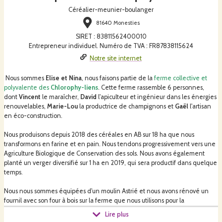
Céréalier-meunier-boulanger
81640 Monesties
SIRET
:
83811562400010
Entrepreneur individuel. Numéro de TVA : FR87838115624
Notre site internet
Nous sommes
Elise et Nina
, nous faisons partie de la
ferme collective et
polyvalente des
Chlorophy-liens
. Cette ferme rassemble 6 personnes,
dont
Vincent
le maraîcher,
David
l'apiculteur et ingénieur dans les énergies
renouvelables,
Marie-Lou
la productrice de champignons et
Gaël
l'artisan
en éco-construction.
Nous produisons depuis 2018 des céréales en AB sur 18 ha que nous
transformons en farine et en pain. Nous tendons progressivement vers une
Agriculture Biologique de Conservation des sols. Nous avons également
planté un verger diversifié sur 1 ha en 2019, qui sera productif dans quelque
temps.
Nous nous sommes équipées d'un moulin Astrié et n
ous avons rénové un
fournil avec son four à bois sur la ferme que nous utilisons pour la
transformation depuis fin 2020. Le pain que nous proposons est
Lire plus
exclusivement conçu avec du
levain naturel, des variétés anciennes de