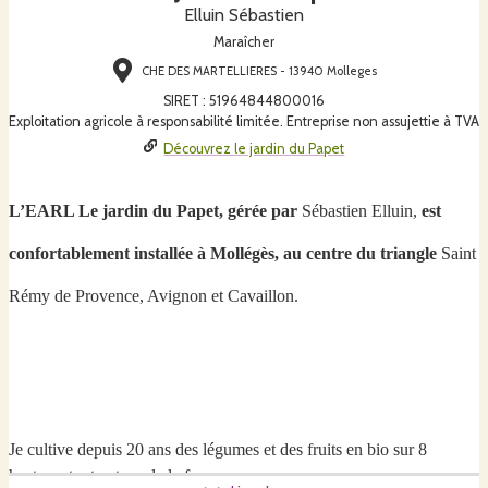
Elluin Sébastien
Maraîcher
CHE DES MARTELLIERES - 13940 Molleges
SIRET
:
51964844800016
Exploitation agricole à responsabilité limitée. Entreprise non assujettie à TVA
Découvrez le jardin du Papet
L
’EARL Le
jardin du Papet,
gérée par
S
ébastien Elluin,
est
confortablement installé
e
à Mollégès, au centre du triangle
Saint
Rémy de Provence, Avignon et Cavaillon.
Je cultive d
epuis 20 ans
des légumes et des fruits
en bio
sur
8
hectares tout autour de la ferme.