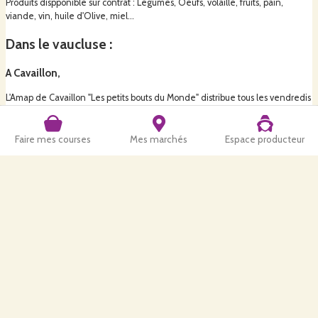
Produits dispponible sur contrat : Légumes, Oeufs, volaille, fruits, pain,
viande, vin, huile d'Olive, miel...
Dans le vaucluse :
A Cavaillon,
L'Amap de Cavaillon "Les petits bouts du Monde" distribue tous les vendredis
de 17h30 à 18h30 pour les contacter et en savoir plus sur les producteurs
https://www.facebook.com/AMAPCAVAILLON/
Faire mes courses
Mes marchés
Espace producteur
Produits dispponible sur contrat : Légumes, Oeufs, volaille, fruits, pain,
viande, vin, huile, miel...
A Avignon,
L'Amap à Vapeur vous reçoit tous les lundis de 17h30 à 19h 145 rue Carreterie.
Le plus simpe pour en savoir plus, venir les rencontrer.
Produits dispponible sur contrat : Légumes, Oeufs, volaille, fruits, pain,
viande, vin, huile,miel, cosmétiques...
A Montfavet,
L'Amap Libre Terre accueille tous les mardis de 18h à 19h, à la maison de la