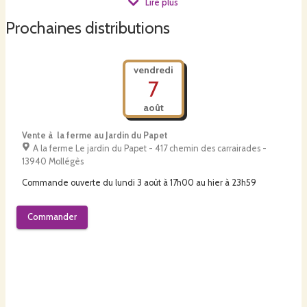
Lire plus
Prochaines distributions
vendredi
7
De sa création à aujourd’hui un seul
leitmotiv pratiquer une
agriculture écologique, naturelle et durable
.
I
l faut soigner la terre
août
pour nourrir les hommes.
J’ai
fait le choix de
la vente directe par
panier
pour respecter au mieux
ma
philosophie et proposer des
Vente à la ferme au Jardin du Papet
produits frais, naturels et de pleine terre.
A la ferme Le jardin du Papet - 417 chemin des carrairades -
13940 Mollégès
Commande ouverte du
lundi 3 août à 17h00
au
hier à 23h59
Commander
La production : légumes
(plus de soixante variétés différentes)
, fruits
(pastèques, melons),
céréale (petit épeautre),
produits transformés
(pur jus pommes et poires, coulis de tomates,...)