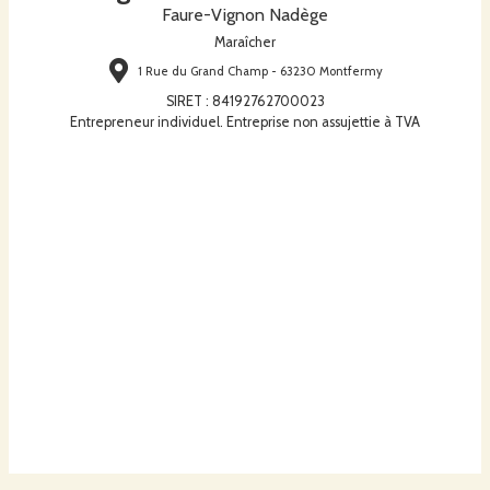
Faure-Vignon Nadège
Maraîcher
1 Rue du Grand Champ - 63230 Montfermy
SIRET
:
84192762700023
Entrepreneur individuel. Entreprise non assujettie à TVA