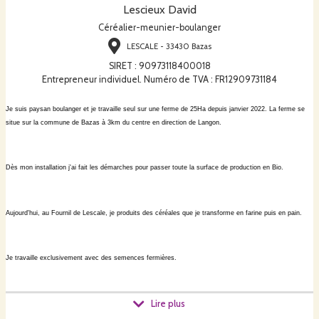
Lescieux David
Céréalier-meunier-boulanger
LESCALE - 33430 Bazas
SIRET
:
90973118400018
Entrepreneur individuel. Numéro de TVA : FR12909731184
Je suis paysan boulanger et je travaille seul sur une ferme de 25Ha depuis janvier 2022. La ferme se
situe sur la commune de Bazas à 3km du centre en direction de Langon.
Dès mon installation j'ai fait les démarches pour passer toute la surface de production en Bio.
Aujourd'hui, au Fournil de Lescale, je produits des céréales que je transforme en farine puis en pain.
Je travaille exclusivement avec des semences fermières.
Lire plus
Dans les années à venir je souhaite diversifier les cultures céréalières pour pouvoir proposer d'autres
sortes de pains (seigle, petit épeautre...)