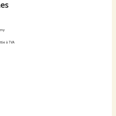
les
eny
ttie à TVA