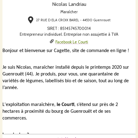
Nicolas Landriau
Maraîcher
27 RUE D ELA CROIX BAREL - 44530 Guenrouet
SIRET
:
85145745700014
Entrepreneur individuel. Entreprise non assujettie à TVA
Facebook Le Courti
Bonjour et bienvenue sur Cagette, site de commande en ligne !
Je suis Nicolas, maraîcher installé depuis le printemps 2020 sur 
Guenrouët (44). Je produis, pour vous, une quarantaine de 
variétés de légumes, labellisés bio et de saison, tout au long de 
l’année.
L'exploitation maraîchère,
 le Courti
, s’étend sur près de 2 
hectares à proximité du bourg de Guenrouët et de ses 
commerces. 
Le principe
 ?