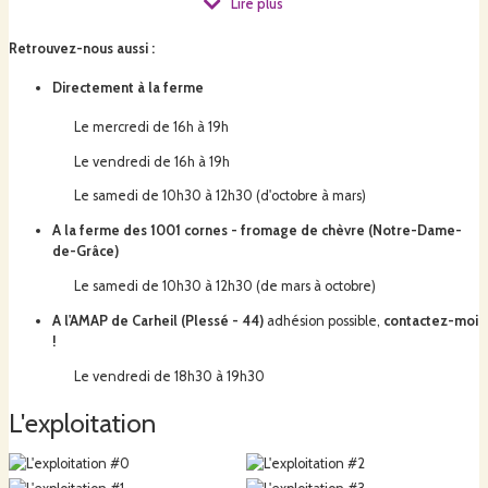
Lire plus
Un minimum de travail du sol et un maximum de biodiversité. 
Retrouvez-nous aussi
:
D
irectement à la ferme
Par quels moyens
 ? 
Le mercredi de 16h à 19h
Le vendredi de 16h à 19h
Le samedi de 10h30 à 12h30 (d'octobre à mars)
Par une utilisation moindre d'outils mécanisés, 
A la ferme des 1001 cornes - fromage de chèvre (Notre-Dame-
une culture en planches permanentes sur 6000 m² (dont 
de-Grâce)
1000 m² sous tunnels),
Le samedi de 10h30 à 12h30 (de mars à octobre)
A l'AMAP de Carheil (Plessé - 44)
adhésion possible,
contactez-moi
La présence de refuges à biodiversité : haies, zone humide, 
!
mare et ruisseau, tas de bois, zones nons cultivées.
Le vendredi de 18h30 à 19h30
L'exploitation
Résultats pour vous
 ?
Des légumes bio, frais et locaux toutes les semaines dans votre 