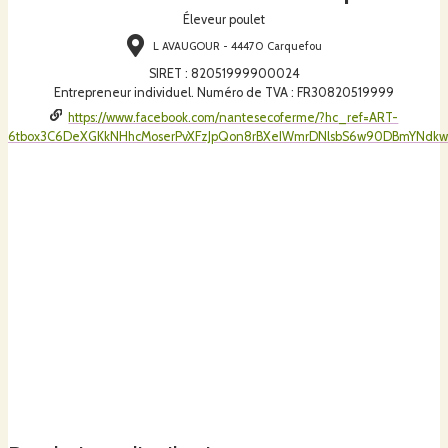
Éleveur poulet
L AVAUGOUR - 44470 Carquefou
SIRET
:
82051999900024
Entrepreneur individuel. Numéro de TVA : FR30820519999
https://www.facebook.com/nantesecoferme/?hc_ref=ART-
6tbox3C6DeXGKkNHhcMoserPvXFzJpQon8rBXeIWmrDNlsbS6w90DBmYNdkw