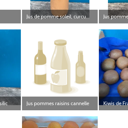
Jus de pomme soleil, curcuma, citron,fenouil, coing
Jus pomme
ilic
Jus pommes raisins cannelle
Kiwis de F