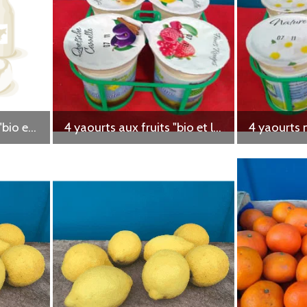
4 Yaourts aromatisés "bio et local"
4 yaourts aux fruits "bio et local"