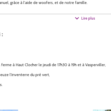
uel, grâce à l'aide de woofers, et de notre famille.
Lire plus
es de fruits bio.
i
:
ferme à Haut Clocher le jeudi de 17h30 à 19h et à Vasperviller,
ieuze l'inventerre du pré vert,
s.