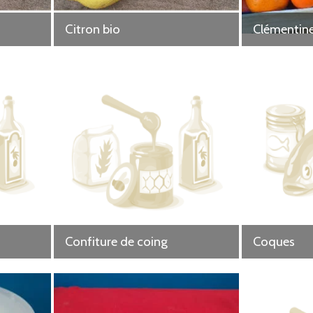
Citron bio
Clémentine
Confiture de coing
Coques