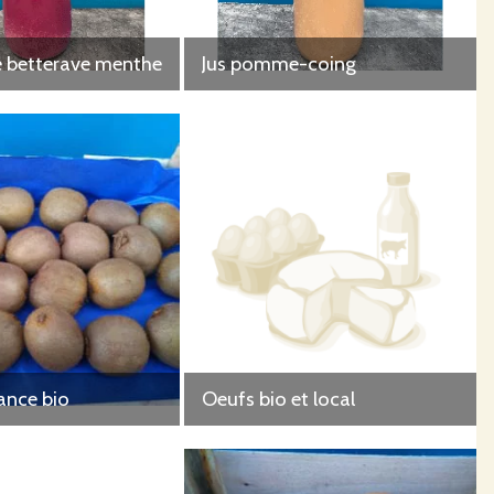
 betterave menthe
Jus pomme-coing
rance bio
Oeufs bio et local