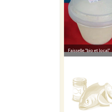
Faisselle "bio et local"