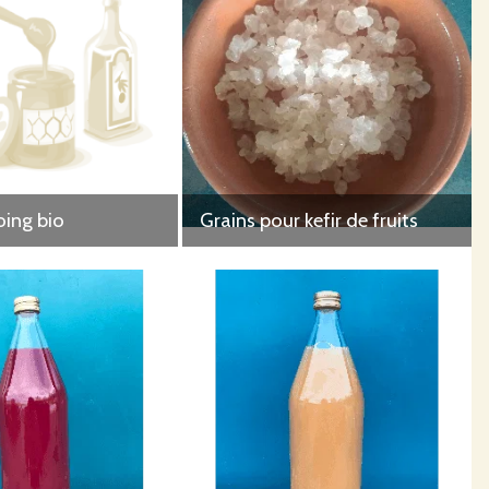
oing bio
Grains pour kefir de fruits