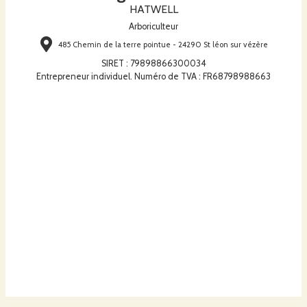
HATWELL
Arboriculteur
485 Chemin de la terre pointue - 24290 St léon sur vézère
SIRET
:
79898866300034
Entrepreneur individuel. Numéro de TVA : FR68798988663