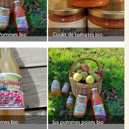
Pommes bio
Coulis de tomates bio
mmes bio
Jus pommes poires bio