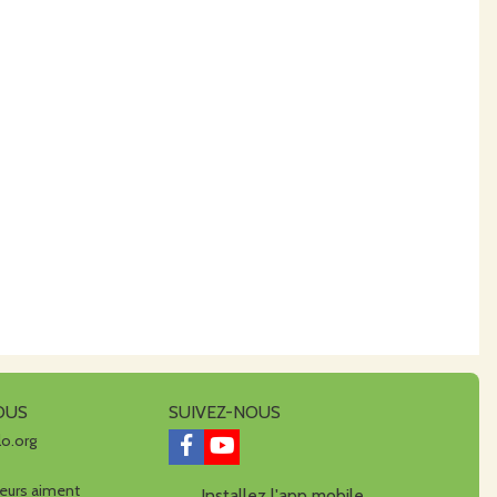
OUS
SUIVEZ-NOUS
lo.org
urs aiment
Installez l'app mobile