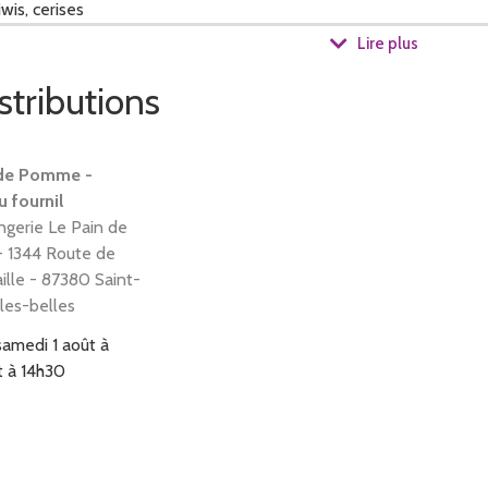
wis, cerises
Lire plus
stributions
 de Pomme -
u fournil
ngerie Le Pain de
 1344 Route de
lement des produits d'autres producteurs ou artisants (bières, char
ille - 87380 Saint-
les-belles
samedi 1 août à
t à 14h30