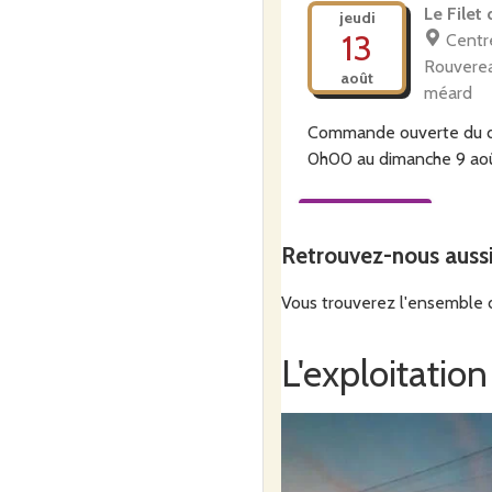
Le Filet 
jeudi
13
Centre
Rouverea
août
méard
Commande ouverte du
0h00
au
dimanche 9 ao
Commander
Retrouvez-nous auss
Vous trouverez l'ensemble d
L'exploitation