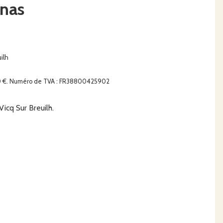
gnas
ilh
0000 €. Numéro de TVA : FR38800425902
icq Sur Breuilh.