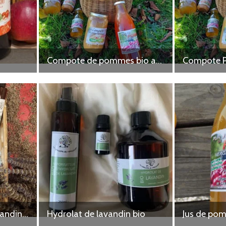
Compote de pommes bio aux épices
Compote 
Huile essentielle de lavandin bio
Hydrolat de lavandin bio
Jus de po