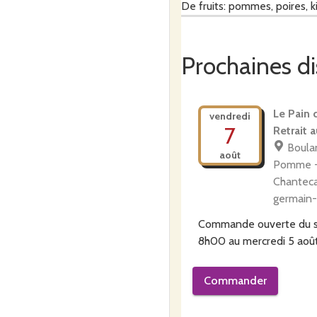
De fruits: pommes, poires, ki
Prochaines di
d'oeufs fermiers bio
Le Pain
vendredi
De légumes
7
Retrait a
Boula
août
Pomme -
Dans notre magasin, il y éga
Chanteca
germain-
Commande ouverte du
8h00
au
mercredi 5 aoû
Commander