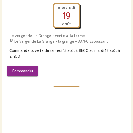
mercredi
19
août
Le verger de La Grange - vente à la ferme
Le Verger de La Grange - la grange - 33760 Escoussans
Commande ouverte du
samedi 15 août à 8h00
au
mardi 18 août à
21h00
Commander
jeudi
27
août
Les Agités du Local - Gornac
Salle des associations Pierre Perromat - 6 route de Saint martial
- 33540 Gornac