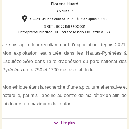
Florent Huard
Apiculteur
8 CAMI DETHS CARROUTETS - 65120 Esquieze-sere
SIRET
:
80221582200031
Entrepreneur individuel. Entreprise non assujettie à TVA
Je suis apiculteur-récoltant chef d'exploitation depuis 2021.
Mon exploitation est située dans les Hautes-Pyrénées à
Esquièze-Sère dans l'aire d’adhésion du parc national des
Pyrénées entre 750 et 1700 mètres d’altitude.
Mon éthique étant la recherche d’une apiculture alternative et
naturelle, j’ai mis l’abeille au centre de ma réflexion afin de
lui donner un maximum de confort.
Les produits issus de la ruche kenyane ont reçu le label
Lire plus