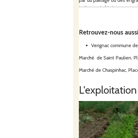
par du paillage ou des engra
traitement chimique.
Retrouvez-nous auss
Je propose mes produits à l
Verignac commune de S
Marché de Saint Paulien, Pl
Marché de Chaspinhac, Plac
L'exploitation