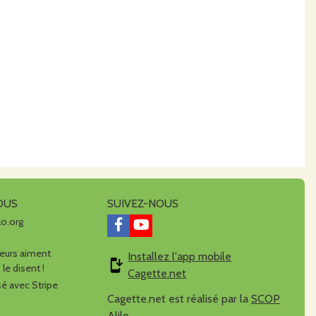
OUS
SUIVEZ-NOUS
lo.org
urs aiment
Installez l'app mobile
 le disent !
Cagette.net
é avec Stripe
Cagette.net est réalisé par la
SCOP
Alilo