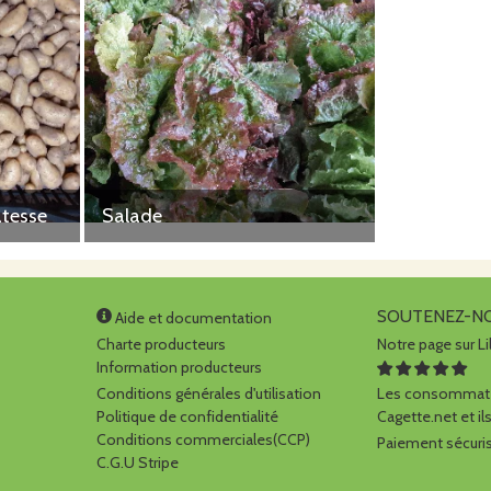
atesse
Salade
SOUTENEZ-N
Aide et documentation
Charte producteurs
Notre page sur Li
Information producteurs
Conditions générales d'utilisation
Les consommate
Politique de confidentialité
Cagette.net et ils
Conditions commerciales(CCP)
Paiement sécuris
C.G.U Stripe