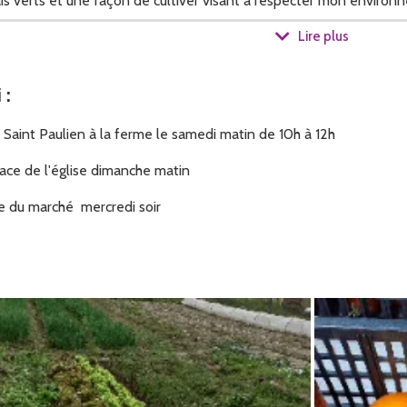
is verts et une façon de cultiver visant à respecter mon environne
Lire plus
i
:
a vente directement à la ferme ou sinon je suis présent sur plusi
aint Paulien à la ferme le samedi matin de 10h à 12h
ace de l'église dimanche matin
e du marché mercredi soir