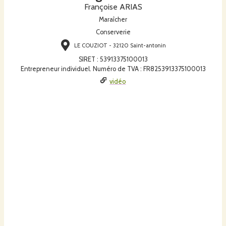
Françoise ARIAS
Maraîcher
Conserverie
LE COUZIOT - 32120 Saint-antonin
SIRET
:
53913375100013
Entrepreneur individuel. Numéro de TVA : FR8253913375100013
vidéo