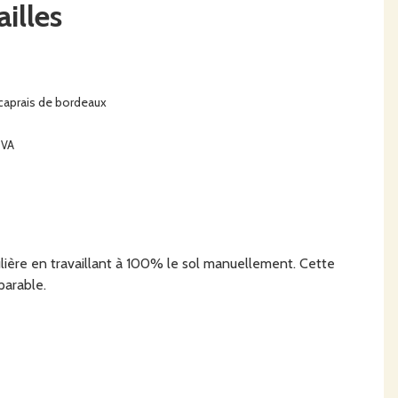
illes
t caprais de bordeaux
TVA
lière en travaillant à 100% le sol manuellement. Cette
parable.