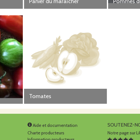
Panier du maraîcher
Pommes de
Tomates
SOUTENEZ-N
Aide et documentation
Charte producteurs
Notre page sur Li
Information producteurs