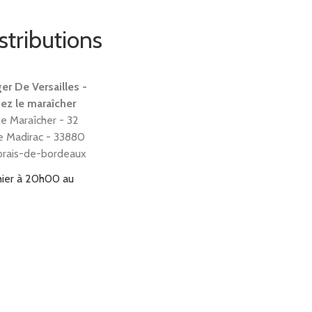
stributions
er De Versailles -
ez le maraîcher
le Maraîcher - 32
 Madirac - 33880
prais-de-bordeaux
hier à 20h00
au