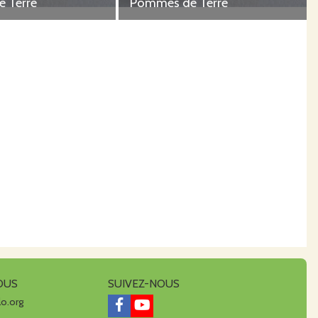
 Terre
Pommes de Terre
OUS
SUIVEZ-NOUS
lo.org