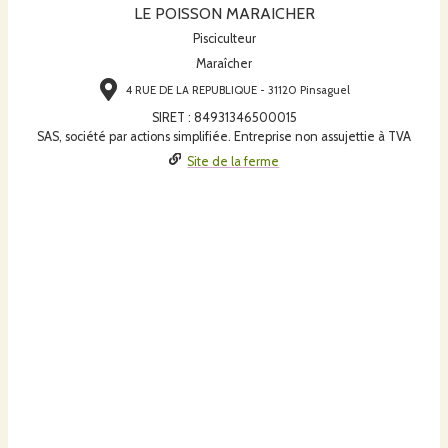
LE POISSON MARAICHER
Pisciculteur
Maraîcher
4 RUE DE LA REPUBLIQUE - 31120 Pinsaguel
SIRET
:
84931346500015
SAS, société par actions simplifiée. Entreprise non assujettie à TVA
Site de la ferme