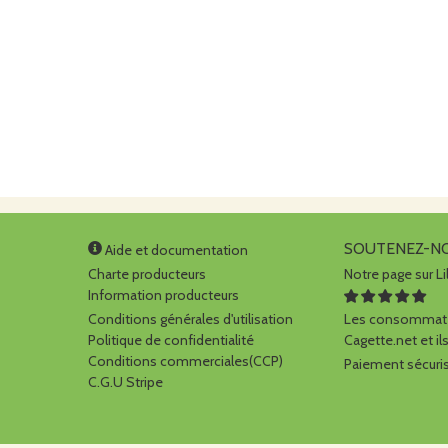
SOUTENEZ-N
Aide et documentation
Charte producteurs
Notre page sur Li
Information producteurs
Conditions générales d'utilisation
Les consommate
Politique de confidentialité
Cagette.net et ils
Conditions commerciales(CCP)
Paiement sécuris
C.G.U Stripe