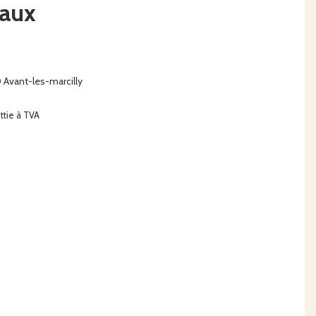
eaux
vant-les-marcilly
ttie à TVA