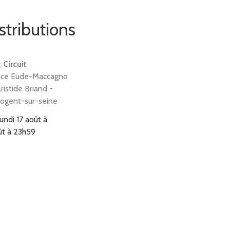
stributions
 Circuit
ace Eude-Maccagno
ristide Briand -
ogent-sur-seine
lundi 17 août à
ût à 23h59