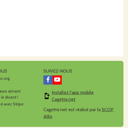
OUS
SUIVEZ-NOUS
lo.org
urs aiment
Installez l'app mobile
 le disent !
Cagette.net
é avec Stripe
Cagette.net est réalisé par la
SCOP
Alilo