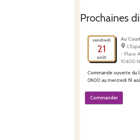
Prochaines di
Au Court
vendredi
21
L'Esp
- Place A
août
10400 N
Commande ouverte du
0h00
au
mercredi 19 ao
Commander