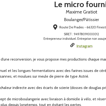
Le micro fourni
Maxime Gratiot
Boulanger/Pâtissier
Route De Prades - 66320 Finest
SIRET
:
94978091000012
Entrepreneur individuel. Entreprise non assuje
Instagram
 d’une reconversion, je vous propose mes productions chaque mard
nuel et les longues fermentations avec des farines issues de céré
annes, et moulues sur meule de pierre de type Astrié.
à chaleur indirecte avec des écarts de scierie (dosses de douglas p
ncept de microboulangerie avec livraison à domicile à vélo, et rése
plus depuis longtemps, tout en évitant les pertes.