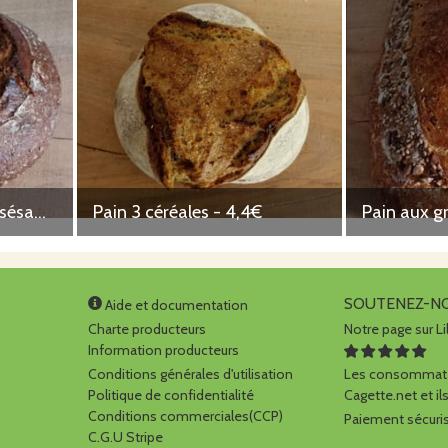
Grand pain au miso & sésame noir toasté - 5,8€
Pain 3 céréales - 4,4€
Pain aux g
SOUTENEZ-N
Aide et documentation
Charte producteurs
Notre page sur Li
Information producteurs
Conditions générales d'utilisation
Les consommate
Politique de confidentialité
Cagette.net et ils
Conditions commerciales(CCP)
Paiement sécuris
C.G.U Stripe