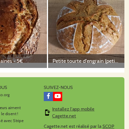
raines - 5€
Petite tourte d'engrain (petit épeautre) - 4,8€
OUS
SUIVEZ-NOUS
lo.org
urs aiment
Installez l'app mobile
 le disent !
Cagette.net
é avec Stripe
Cagette.net est réalisé par la
SCOP