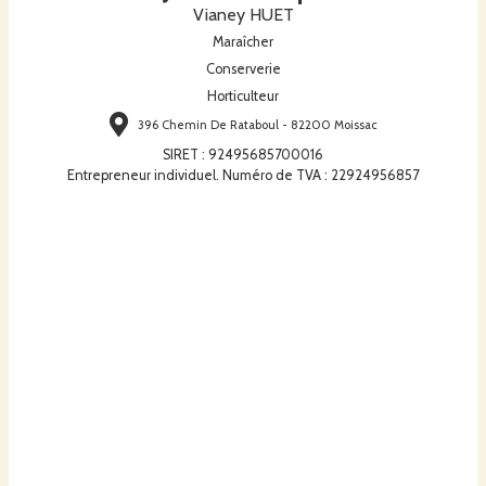
Vianey HUET
Maraîcher
Conserverie
Horticulteur
396 Chemin De Rataboul - 82200 Moissac
SIRET
:
92495685700016
Entrepreneur individuel. Numéro de TVA : 22924956857