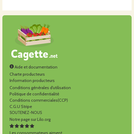
Aide et documentation
Charte producteurs
Information producteurs
Conditions générales d'utilisation
Politique de confidentialité
Conditions commerciales(CCP)
C.G.U Stripe
SOUTENEZ-NOUS
Notre page sur Lilo.org
Les consommateurs aiment