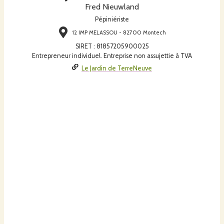
Fred Nieuwland
Pépiniériste
12 IMP MELASSOU - 82700 Montech
SIRET
:
81857205900025
Entrepreneur individuel. Entreprise non assujettie à TVA
Le Jardin de TerreNeuve