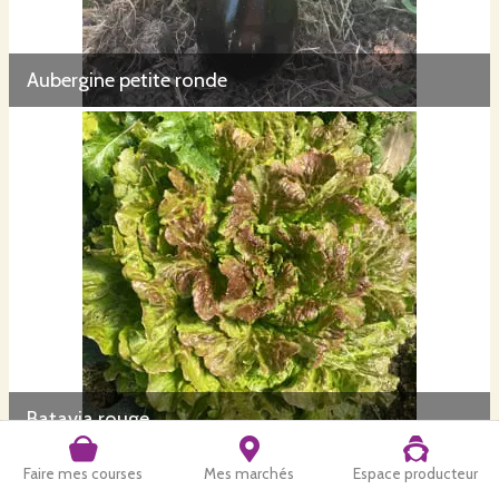
Aubergine petite ronde
Batavia rouge
Faire mes courses
Mes marchés
Espace producteur