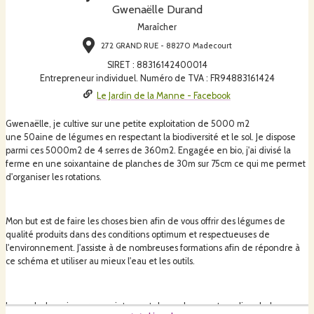
Gwenaëlle Durand
Maraîcher
272 GRAND RUE - 88270 Madecourt
SIRET
:
88316142400014
Entrepreneur individuel. Numéro de TVA : FR94883161424
Le Jardin de la Manne - Facebook
Gwenaëlle, je cultive sur une petite exploitation de 5000 m2
une 50aine de légumes en respectant la biodiversité et le sol. Je dispose
parmi ces 5000m2 de 4 serres de 360m2. Engagée en bio, j'ai divisé la
ferme en une soixantaine de planches de 30m sur 75cm ce qui me permet
d'organiser les rotations.
Mon but est de faire les choses bien afin de vous offrir des légumes de
qualité produits dans des conditions optimum et respectueuses de
l'environnement. J'assiste à de nombreuses formations afin de répondre à
ce schéma et utiliser au mieux l'eau et les outils.
Je vends des primeurs au printemps tels que les navets, radis, salades,