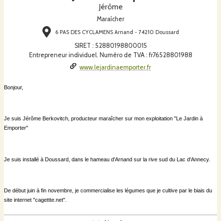
Jérôme
Maraîcher
6 PAS DES CYCLAMENS Arnand - 74210 Doussard
SIRET
:
52880198800015
Entrepreneur individuel. Numéro de TVA : fr76528801988
www.lejardinaemporter.fr
Bonjour,
Je suis Jérôme Berkovitch, producteur maraîcher sur mon exploitation "Le Jardin à
Emporter"
Je suis installé à Doussard, dans le hameau d'Arnand sur la rive sud du Lac d'Annecy.
De début juin à fin novembre, je commercialise les légumes que je cultive par le biais du
site internet "cagettte.net".