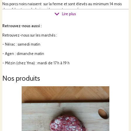
Nos porcs noirs naissent sur la ferme et sont élevés au minimum 14 mois
dans 6 hectares de bois qui leur sont consacrés.
Lire plus
Retrouvez-nous aussi
:
👉 Chez nous,
pas de recherche de rendement intensif
:
Retrouvez-nous sur les marchés :
- Nérac : samedi matin
croissance lente et naturelle
- Agen : dimanche matin
- Mézin (chez Yma) : mardi de 17 h à 19 h
animaux calmes et robustes
alimentation sélectionnée
Nos produits
transformation artisanale à la ferme
Résultat :
une viande plus persillée, plus fondante et beaucoup plus
goûteuse qui
reflète
le temps, l’espace et le savoir-faire
nécessaires pour
obtenir une viande de qualité !