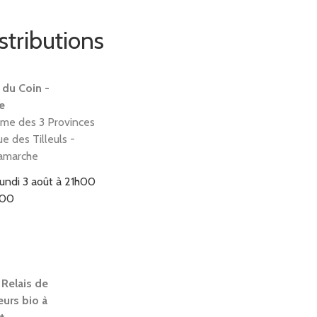
stributions
 du Coin -
e
rme des 3 Provinces
e des Tilleuls -
amarche
lundi 3 août à 21h00
h00
 Relais de
eurs bio à