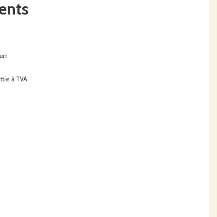
ents
urt
ttie à TVA