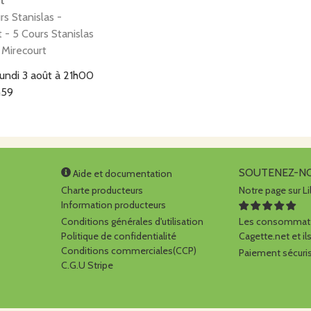
t
rs Stanislas -
 - 5 Cours Stanislas
Mirecourt
lundi 3 août à 21h00
h59
SOUTENEZ-N
Aide et documentation
 du Coin - Rémois
Charte producteurs
Notre page sur Li
rdins de Rémois - 9
Information producteurs
 - 88170
Conditions générales d'utilisation
Les consommate
p sous châtenois
Politique de confidentialité
Cagette.net et ils
lundi 3 août à 21h00
Conditions commerciales(CCP)
Paiement sécuris
C.G.U Stripe
h59