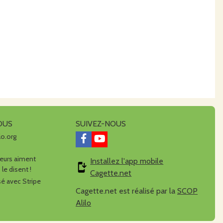
OUS
SUIVEZ-NOUS
lo.org
urs aiment
Installez l'app mobile
 le disent !
Cagette.net
é avec Stripe
Cagette.net est réalisé par la
SCOP
Alilo