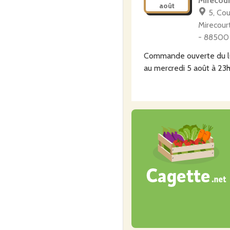
Mirecour
août
5, Cou
Mirecourt
- 88500 
Commande ouverte du
au
mercredi 5 août à 23
Commander
Les Bios
samedi
8
Les Ja
à Rémois
août
Longcham
Commande ouverte du
au
mercredi 5 août à 23
Commander