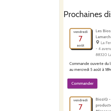
Prochaines di
Les Bios
vendredi
7
Lamarch
La Fe
août
- 4 avenu
88320 L
Commande ouverte du
au
mercredi 5 août à 18
Commander
BioziQ -
vendredi
7
product