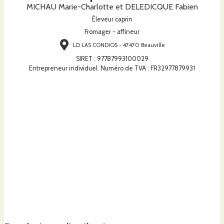
MICHAU Marie-Charlotte et DELEDICQUE Fabien
Éleveur caprin
Fromager - affineur
LD LAS CONDIOS - 47470 Beauville
SIRET
:
97787993100029
Entrepreneur individuel. Numéro de TVA : FR32977879931