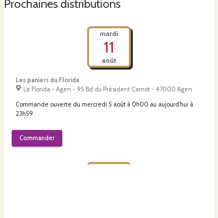
Prochaines distributions
mardi
11
août
Les paniers du Florida
Le Florida - Agen - 95 Bd du Président Carnot - 47000 Agen
Commande ouverte du
mercredi 5 août à 0h00
au
aujourd'hui à
23h59
Commander
jeudi
13
août
Les cagettes de CAMELICO